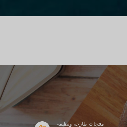
منتجات طازجة ونظيفة