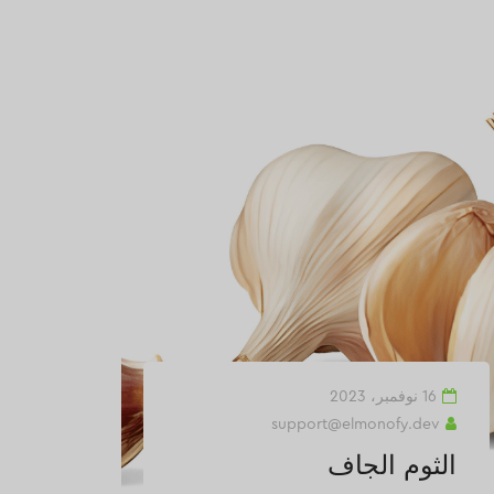
16 نوفمبر، 2023
18 أغسطس ، 023
ev
support@elmonofy.dev
الثوم الجاف
الق