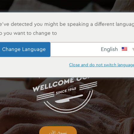
صالة عرض
الشهادات
عن
اتصال بنا
've detected you might be speaking a different langua
o you want to change to:
English
Change Language
Close and do not switch languag
تسوق الآن