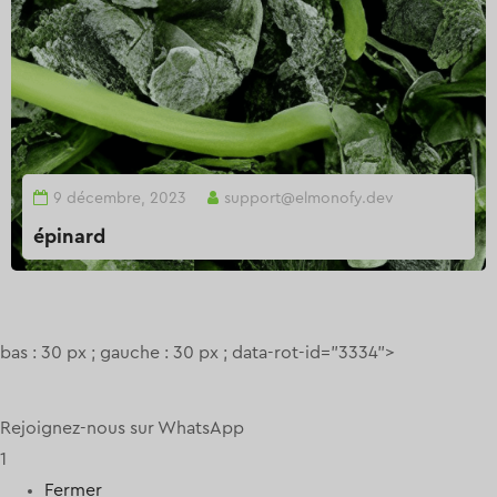
9 décembre, 2023
support@elmonofy.dev
épinard
bas : 30 px ; gauche : 30 px ; data-rot-id="3334">
Rejoignez-nous sur WhatsApp
1
Fermer