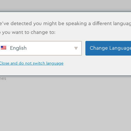
've detected you might be speaking a different langua
 you want to change to:
s
MAISON
GALERIE
English
Change Languag
Close and do not switch language
nes