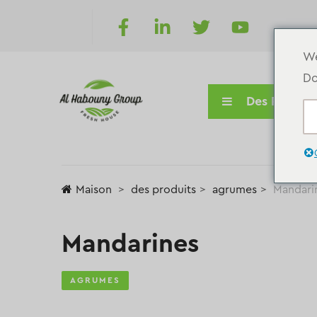
We
Do
Des Produit
Maison
des produits
agrumes
Mandari
Mandarines
AGRUMES