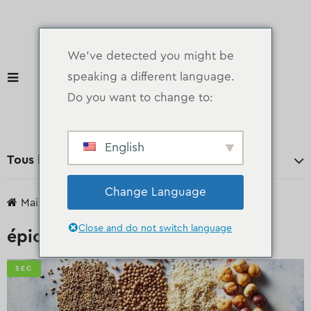
We've detected you might be
speaking a different language.
Do you want to change to:
English
Tous les départements
Change Language
Maison
des produits
Sec
épices
Close and do not switch language
épices
SEC