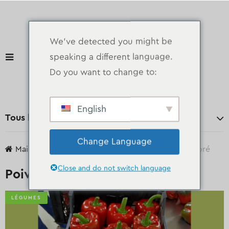
We've detected you might be
speaking a different language.
Do you want to change to:
English
Tous les départements
Change Language
Maison
des produits
Légumes
Poivre coloré
Close and do not switch language
Poivre coloré
LÉGUMES