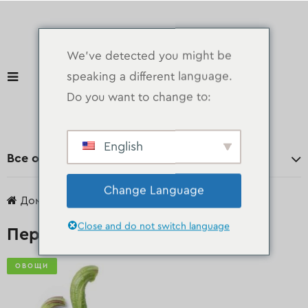
We've detected you might be
speaking a different language.
Do you want to change to:
English
Все отделы
Change Language
Дом
продукты
Овощи
Перец чили
Close and do not switch language
Перец чили
ОВОЩИ