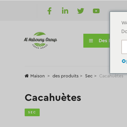
We
Do
Des Produit
Maison
des produits
Sec
Cacahuètes
Cacahuètes
SEC