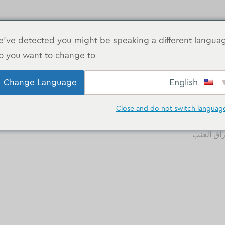
've detected you might be speaking a different langua
o you want to change to:
الصفحة الرئيسية
صالة
English
Change Language
Close and do not switch languag
راق العنب