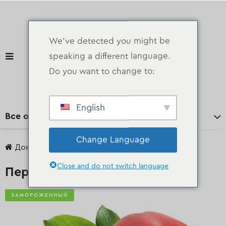
We've detected you might be
speaking a different language.
Do you want to change to:
English
Все отделы
Change Language
Дом
продукты
замороженный
Персики
Close and do not switch language
Персики
ЗАМОРОЖЕННЫЙ